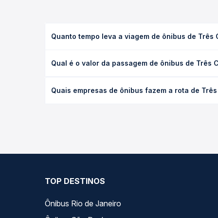
Quanto tempo leva a viagem de ônibus de Três
A viagem de ônibus de Três Corações, MG - TODOS 
Qual é o valor da passagem de ônibus de Três
(convencional, executivo ou leito) e as condições
desejada.
O preço da passagem de ônibus de Três Corações,
Quais empresas de ônibus fazem a rota de Trê
tipo de poltrona e a antecedência da compra. Na 
roteiro.
As viações Saritur SR operam o trecho de Três C
compara todas as opções — empresas, horários, ti
TOP DESTINOS
Ônibus Rio de Janeiro