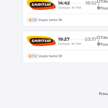
Três
14:42
18:52
Duração:
4h 10m
Poço
7,3
Viação Saritur SR
Três
19:27
23:37
Duração:
4h 10m
Poço
7,3
Viação Saritur SR
Procu