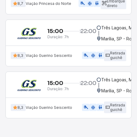
Embarque
airline_seat_legroom_extra
ac_unit
wc
8,7
Viação Princesa do Norte
direto
Três Lagoas, MS
15:00
22:00
Duração:
7h
Marília, SP - Rodo
Retirada
airline_seat_legroom_extra
ac_unit
WC
8,3
Viação Guerino Seiscento
guichê
Três Lagoas, MS
15:00
22:00
Duração:
7h
Marília, SP - Rodo
Retirada
airline_seat_legroom_extra
ac_unit
wc
8,3
Viação Guerino Seiscento
guichê