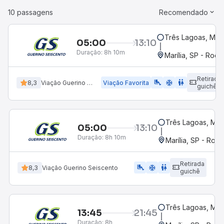
10 passagens
Recomendado
Três Lagoas, MS
05:00
13:10
Duração:
8h 10m
Marília, SP - Rodo
Retirada
airline_seat_legroom_extra
ac_unit
wc
8,3
Viação Guerino Seiscento
Viação Favorita
guichê
Três Lagoas, MS
05:00
13:10
Duração:
8h 10m
Marília, SP - Rodo
Retirada
airline_seat_legroom_extra
ac_unit
WC
8,3
Viação Guerino Seiscento
guichê
Três Lagoas, MS
13:45
21:45
Duração:
8h