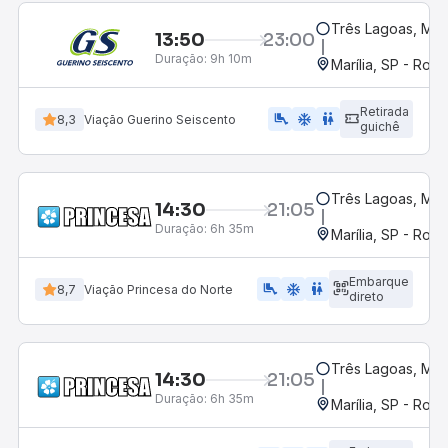
Três Lagoas, MS
13:50
23:00
Duração:
9h 10m
Marília, SP - Rodo
Retirada
airline_seat_legroom_extra
ac_unit
wc
8,3
Viação Guerino Seiscento
guichê
Três Lagoas, MS
14:30
21:05
Duração:
6h 35m
Marília, SP - Rodo
Embarque
airline_seat_legroom_extra
ac_unit
WC
8,7
Viação Princesa do Norte
direto
Três Lagoas, MS
14:30
21:05
Duração:
6h 35m
Marília, SP - Rodo