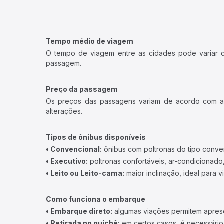
Tempo médio de viagem
O tempo de viagem entre as cidades pode variar con
passagem.
Preço da passagem
Os preços das passagens variam de acordo com a v
alterações.
Tipos de ônibus disponíveis
• Convencional:
ônibus com poltronas do tipo conve
• Executivo:
poltronas confortáveis, ar-condicionado,
• Leito ou Leito-cama:
maior inclinação, ideal para 
Como funciona o embarque
• Embarque direto:
algumas viações permitem apresen
• Retirada no guichê:
em certos casos, é necessário r