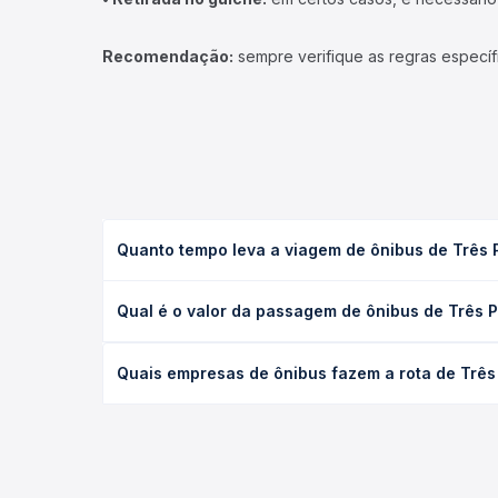
Recomendação:
sempre verifique as regras específ
Quanto tempo leva a viagem de ônibus de Três P
A viagem de ônibus de Três Pinheiros, PR para Can
Qual é o valor da passagem de ônibus de Três P
leito) e as condições de tráfego. Na Quero Passag
O preço da passagem de ônibus de Três Pinheiros, 
Quais empresas de ônibus fazem a rota de Três 
poltrona e a antecedência da compra. Na Quero Pa
As viações Princesa dos Campos operam o trecho d
todas as opções — empresas, horários, tipos de se