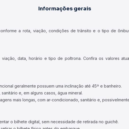
Informações gerais
forme a rota, viação, condições de trânsito e o tipo de ônibus
iação, data, horário e tipo de poltrona. Confira os valores at
ncional geralmente possuem uma inclinação até 45º e banheiro.
 sanitário e, em alguns casos, água mineral.
viagens mais longas, com ar-condicionado, sanitário e, possivelmente
tar o bilhete digital, sem necessidade de retirada no guichê.
etirar o bilhete físico antes do embarque.