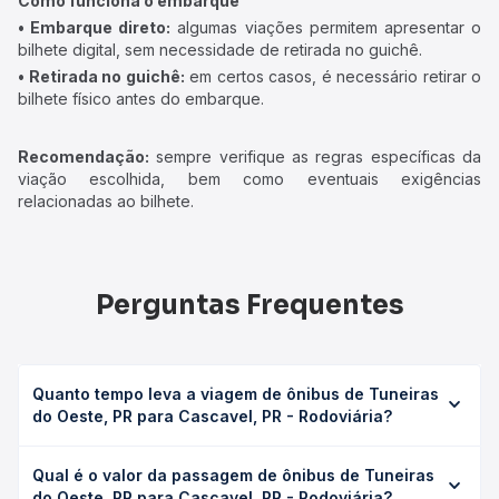
Como funciona o embarque
• Embarque direto:
algumas viações permitem apresentar o
bilhete digital, sem necessidade de retirada no guichê.
• Retirada no guichê:
em certos casos, é necessário retirar o
bilhete físico antes do embarque.
Recomendação:
sempre verifique as regras específicas da
viação escolhida, bem como eventuais exigências
relacionadas ao bilhete.
Perguntas Frequentes
Quanto tempo leva a viagem de ônibus de Tuneiras
do Oeste, PR para Cascavel, PR - Rodoviária?
A viagem de ônibus de Tuneiras do Oeste, PR para
Qual é o valor da passagem de ônibus de Tuneiras
Cascavel, PR - Rodoviária leva em média 3h 35min,
do Oeste, PR para Cascavel, PR - Rodoviária?