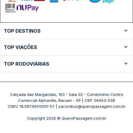
TOP DESTINOS
Ônibus Rio de Janeiro
TOP VIAÇÕES
Ônibus São Paulo
Passagens Cometa
Ônibus Brasília
TOP RODOVIÁRIAS
Passagens Gontijo
Ônibus Campinas
Rodoviária São Paulo - Tietê
Passagens 1001
Ônibus Londrina
Rodoviária Rio de Janeiro - Novo Rio
Passagens Águia Branca
+ Destinos
Rodoviária Belo Horizonte - Gov. Israel Pinheiro (Tergip)
Calçada das Margaridas, 163 - Sala 02 - Condomínio Centro
Passagens Pássaro Marron
Comercial Alphaville, Barueri - SP | CEP: 06453-038
Rodoviária Curitiba
+ Viações
CNPJ: 18.087.991/0001-57 | saconibus@queropassagem.com.br
Rodoviária São Paulo - Barra Funda
Copyright 2026 © QueroPassagem.com.br
+ Rodoviárias