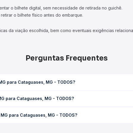
tar o bilhete digital, sem necessidade de retirada no guichê.
etirar o bilhete físico antes do embarque.
icas da viação escolhida, bem como eventuais exigências relaciona
Perguntas Frequentes
, MG para Cataguases, MG - TODOS?
G - TODOS leva em média 0 horas, podendo variar conforme a viaç
 MG para Cataguases, MG - TODOS?
em você consulta os horários disponíveis e vê a duração exata de
taguases, MG - TODOS custa em média não identificado e varia co
á, MG para Cataguases, MG - TODOS?
ssagem você compara os preços de todas as viações em tempo real 
 Ubá, MG para Cataguases, MG - TODOS, com horários variados ao 
rviço e preços — em um só lugar e escolhe a que melhor se encaix