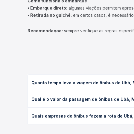
Como funciona o embarque
• Embarque direto:
algumas viações permitem apresen
• Retirada no guichê:
em certos casos, é necessário r
Recomendação:
sempre verifique as regras específ
Quanto tempo leva a viagem de ônibus de Ubá
A viagem de ônibus de Ubá, MG para Cataguases, M
Qual é o valor da passagem de ônibus de Ubá,
leito) e as condições de tráfego. Na Quero Passag
O preço da passagem de ônibus de Ubá, MG para Ca
Quais empresas de ônibus fazem a rota de Ub
poltrona e a antecedência da compra. Na Quero Pa
As viações não identificadas operam o trecho de
todas as opções — empresas, horários, tipos de se