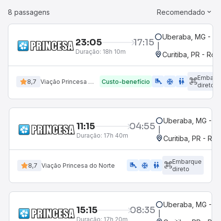
8 passagens
Recomendado
Uberaba, MG - Te
23:05
17:15
Duração:
18h 10m
Curitiba, PR - Rod
Embarq
airline_seat_legroom_extra
ac_unit
WC
8,7
Viação Princesa do Norte
Custo-benefício
direto
Uberaba, MG - Te
11:15
04:55
Duração:
17h 40m
Curitiba, PR - Rod
Embarque
airline_seat_legroom_extra
ac_unit
WC
8,7
Viação Princesa do Norte
direto
Uberaba, MG - Te
15:15
08:35
Duração:
17h 20m