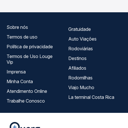
dia. Na Quero Passagem você compara todas as opções
— empresas, horários, tipos de serviço e preços — em um
só lugar e escolhe a que melhor se encaixa na sua
viagem.
Sobre nós
Gratuidade
Termos de uso
Auto Viações
Política de privacidade
Rodoviárias
Termos de Uso Louge
Destinos
Vip
Afiliados
Imprensa
Rodomilhas
Minha Conta
Viajo Mucho
Atendimento Online
La terminal Costa Rica
Trabalhe Conosco