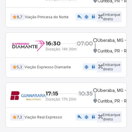
Curitiba, PR - Rod
Embarque
airline_seat_legroom_extra
ac_unit
WC
8,7
Viação Princesa do Norte
direto
Uberaba, MG - Gr
16:30
07:00
Duração:
14h 30m
Curitiba, PR - Rod
Embarque
ac_unit
wc
5,3
Viação Expresso Diamante
direto
Uberaba, MG - Te
17:15
10:35
Duração:
17h 20m
Curitiba, PR - Rod
Embarque
airline_seat_legroom_extra
ac_unit
WC
7,3
Viação Real Expresso
direto