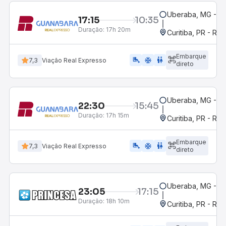
Uberaba, MG - Te
17:15
10:35
Duração:
17h 20m
Curitiba, PR - Rod
Embarque
airline_seat_legroom_extra
ac_unit
wc
7,3
Viação Real Expresso
direto
Uberaba, MG - Te
22:30
15:45
Duração:
17h 15m
Curitiba, PR - Rod
Embarque
airline_seat_legroom_extra
ac_unit
WC
7,3
Viação Real Expresso
direto
Uberaba, MG - Te
23:05
17:15
Duração:
18h 10m
Curitiba, PR - Rod