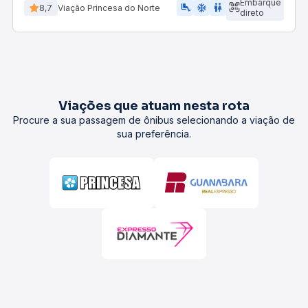
Embarque
airline_seat_legroom_extra
ac_unit
wc
8,7
Viação Princesa do Norte
direto
Viações que atuam nesta rota
Procure a sua passagem de ônibus selecionando a viação de
sua preferência.