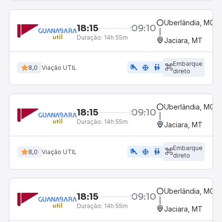
Uberlândia, MG -
18:15
09:10
Duração:
14h 55m
Jaciara, MT
Embarque
airline_seat_legroom_extra
ac_unit
wc
8,0
Viação UTIL
direto
Uberlândia, MG -
18:15
09:10
Duração:
14h 55m
Jaciara, MT
Embarque
airline_seat_legroom_extra
ac_unit
WC
8,0
Viação UTIL
direto
Uberlândia, MG -
18:15
09:10
Duração:
14h 55m
Jaciara, MT