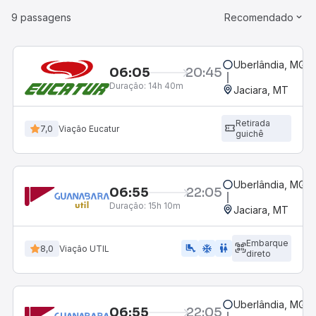
9 passagens
Recomendado
Uberlândia, MG -
06:05
20:45
Duração:
14h 40m
Jaciara, MT
Retirada
7,0
Viação Eucatur
guichê
Uberlândia, MG -
06:55
22:05
Duração:
15h 10m
Jaciara, MT
Embarque
airline_seat_legroom_extra
ac_unit
wc
8,0
Viação UTIL
direto
Uberlândia, MG -
06:55
22:05