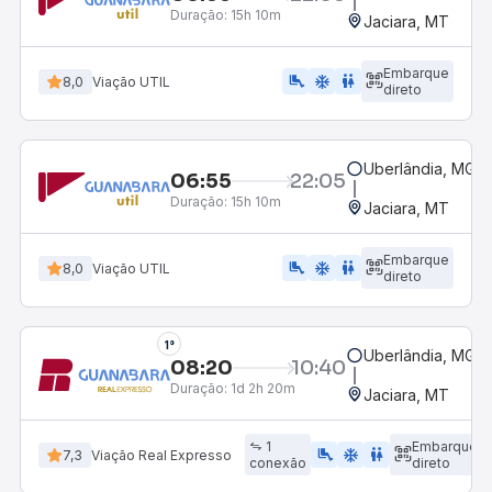
Duração:
15h 10m
Jaciara, MT
Embarque
airline_seat_legroom_extra
ac_unit
WC
8,0
Viação UTIL
direto
Uberlândia, MG -
06:55
22:05
Duração:
15h 10m
Jaciara, MT
Embarque
airline_seat_legroom_extra
ac_unit
wc
8,0
Viação UTIL
direto
1°
Uberlândia, MG -
08:20
10:40
Duração:
1d 2h 20m
Jaciara, MT
1
Embarque
airline_seat_legroom_extra
ac_unit
WC
7,3
Viação Real Expresso
conexão
direto