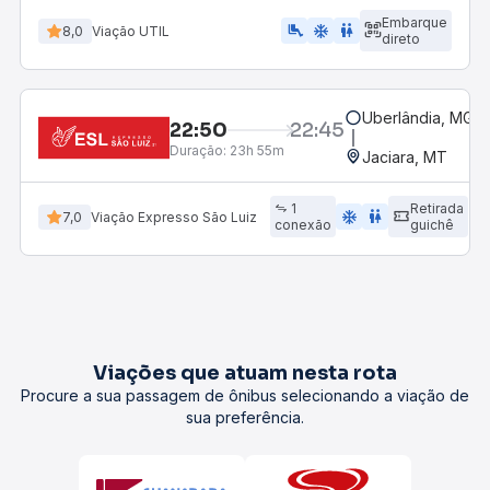
Embarque
airline_seat_legroom_extra
ac_unit
wc
8,0
Viação UTIL
direto
Uberlândia, MG -
22:50
22:45
Duração:
23h 55m
Jaciara, MT
1
Retirada
ac_unit
wc
7,0
Viação Expresso São Luiz
conexão
guichê
Viações que atuam nesta rota
Procure a sua passagem de ônibus selecionando a viação de
sua preferência.