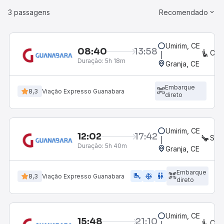
3 passagens
Recomendado
Umirim, CE
08:40
13:58
CON
Duração:
5h 18m
Granja, CE
Embarque
8,3
Viação Expresso Guanabara
direto
Umirim, CE
12:02
17:42
SEM
Duração:
5h 40m
Granja, CE
Embarque
airline_seat_legroom_extra
ac_unit
WC
8,3
Viação Expresso Guanabara
direto
Umirim, CE
15:48
21:10
CON