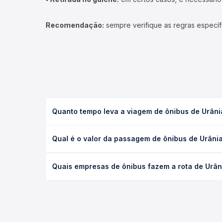
Recomendação:
sempre verifique as regras específ
Quanto tempo leva a viagem de ônibus de Urân
A viagem de ônibus de Urânia, SP para Campinas, 
Qual é o valor da passagem de ônibus de Urâni
ou leito) e as condições de tráfego. Na Quero Pas
O preço da passagem de ônibus de Urânia, SP para
Quais empresas de ônibus fazem a rota de Urâ
a antecedência da compra. Na Quero Passagem você
As viações Expresso Itamarati operam o trecho de
todas as opções — empresas, horários, tipos de se