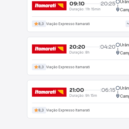
Urân
09:10
20:25
Duração:
11h 15min
Camp
8,3
Viação Expresso Itamarati
Urân
20:20
04:20
Duração:
8h
Camp
8,3
Viação Expresso Itamarati
Urân
21:00
06:15
Duração:
9h 15m
Camp
8,3
Viação Expresso Itamarati