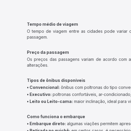
Tempo médio de viagem
O tempo de viagem entre as cidades pode variar con
passagem.
Preço da passagem
Os preços das passagens variam de acordo com a v
alterações.
Tipos de ônibus disponíveis
• Convencional:
ônibus com poltronas do tipo conve
• Executivo:
poltronas confortáveis, ar-condicionado,
• Leito ou Leito-cama:
maior inclinação, ideal para 
Como funciona o embarque
• Embarque direto:
algumas viações permitem apresen
• Retirada no guichê:
em certos casos, é necessário r