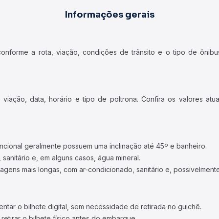
Informações gerais
forme a rota, viação, condições de trânsito e o tipo de ônibus
iação, data, horário e tipo de poltrona. Confira os valores at
ncional geralmente possuem uma inclinação até 45º e banheiro.
 sanitário e, em alguns casos, água mineral.
viagens mais longas, com ar-condicionado, sanitário e, possivelmente
tar o bilhete digital, sem necessidade de retirada no guichê.
etirar o bilhete físico antes do embarque.