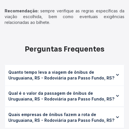
Recomendação:
sempre verifique as regras específicas da
viação escolhida, bem como eventuais exigências
relacionadas ao bilhete.
Perguntas Frequentes
Quanto tempo leva a viagem de ônibus de
Uruguaiana, RS - Rodoviária para Passo Fundo, RS?
A viagem de ônibus de Uruguaiana, RS - Rodoviária para
Qual é o valor da passagem de ônibus de
Passo Fundo, RS leva em média 12h 10min, podendo variar
Uruguaiana, RS - Rodoviária para Passo Fundo, RS?
conforme a viação, o tipo de serviço (convencional,
executivo ou leito) e as condições de tráfego. Na Quero
O preço da passagem de ônibus de Uruguaiana, RS -
Passagem você consulta os horários disponíveis e vê a
Quais empresas de ônibus fazem a rota de
Rodoviária para Passo Fundo, RS custa em média R$
duração exata de cada opção na data desejada.
Uruguaiana, RS - Rodoviária para Passo Fundo, RS?
318,55 e varia conforme a data da viagem, a empresa, o
tipo de poltrona e a antecedência da compra. Na Quero