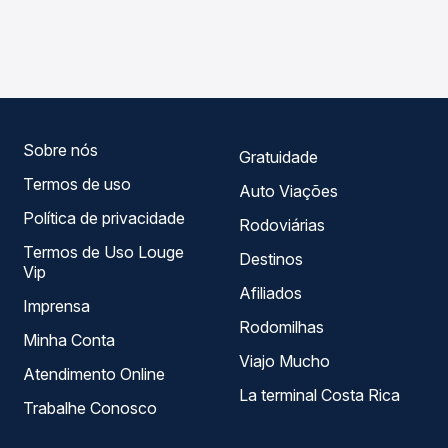
As viações Reunidas operam o trecho de Uruguaiana, RS -
Passagem você compara os preços de todas as viações
Rodoviária para Passo Fundo, RS, com horários variados
em tempo real e garante a melhor oferta para o seu
ao longo do dia. Na Quero Passagem você compara todas
roteiro.
as opções — empresas, horários, tipos de serviço e
preços — em um só lugar e escolhe a que melhor se
encaixa na sua viagem.
Sobre nós
Gratuidade
Termos de uso
Auto Viações
Política de privacidade
Rodoviárias
Termos de Uso Louge
Destinos
Vip
Afiliados
Imprensa
Rodomilhas
Minha Conta
Viajo Mucho
Atendimento Online
La terminal Costa Rica
Trabalhe Conosco