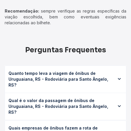
Recomendação:
sempre verifique as regras específicas da
viação escolhida, bem como eventuais exigências
relacionadas ao bilhete.
Perguntas Frequentes
Quanto tempo leva a viagem de ônibus de
Uruguaiana, RS - Rodoviária para Santo Ângelo,
RS?
A viagem de ônibus de Uruguaiana, RS - Rodoviária para
Qual é o valor da passagem de ônibus de
Santo Ângelo, RS leva em média 6h 15min, podendo variar
Uruguaiana, RS - Rodoviária para Santo Ângelo,
conforme a viação, o tipo de serviço (convencional,
RS?
executivo ou leito) e as condições de tráfego. Na Quero
Passagem você consulta os horários disponíveis e vê a
O preço da passagem de ônibus de Uruguaiana, RS -
duração exata de cada opção na data desejada.
Quais empresas de ônibus fazem a rota de
Rodoviária para Santo Ângelo, RS custa em média R$