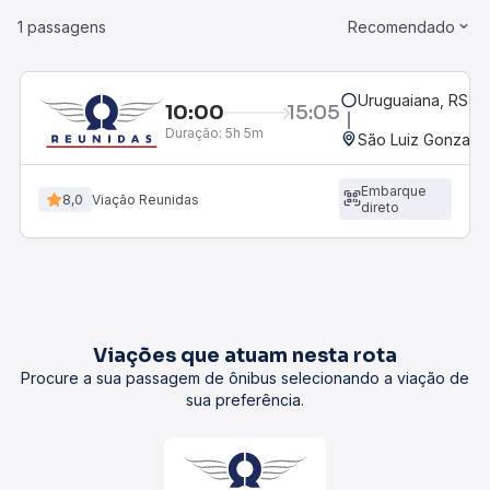
1 passagens
Recomendado
Uruguaiana, RS - 
10:00
15:05
Duração:
5h 5m
São Luiz Gonzaga
Embarque
8,0
Viação Reunidas
direto
Viações que atuam nesta rota
Procure a sua passagem de ônibus selecionando a viação de
sua preferência.