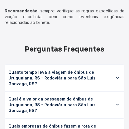
Recomendação:
sempre verifique as regras específicas da
viação escolhida, bem como eventuais exigências
relacionadas ao bilhete.
Perguntas Frequentes
Quanto tempo leva a viagem de ônibus de
Uruguaiana, RS - Rodoviária para São Luiz
Gonzaga, RS?
A viagem de ônibus de Uruguaiana, RS - Rodoviária para
Qual é o valor da passagem de ônibus de
São Luiz Gonzaga, RS leva em média 5h 5min, podendo
Uruguaiana, RS - Rodoviária para São Luiz
variar conforme a viação, o tipo de serviço (convencional,
Gonzaga, RS?
executivo ou leito) e as condições de tráfego. Na Quero
Passagem você consulta os horários disponíveis e vê a
O preço da passagem de ônibus de Uruguaiana, RS -
duração exata de cada opção na data desejada.
Quais empresas de ônibus fazem a rota de
Rodoviária para São Luiz Gonzaga, RS custa em média R$