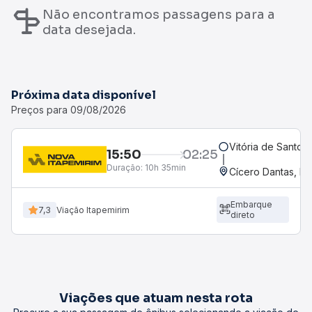
Não encontramos passagens para a
data desejada.
Próxima data disponível
Preços para 09/08/2026
Vitória de Santo 
15:50
02:25
Duração:
10h 35min
Cícero Dantas, BA
Embarque
7,3
Viação Itapemirim
direto
Viações que atuam nesta rota