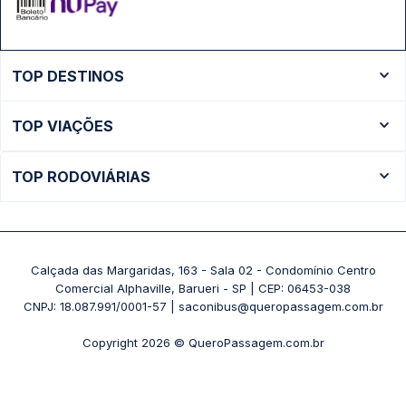
TOP DESTINOS
Ônibus Rio de Janeiro
TOP VIAÇÕES
Ônibus São Paulo
Passagens Cometa
Ônibus Brasília
TOP RODOVIÁRIAS
Passagens Gontijo
Ônibus Campinas
Rodoviária São Paulo - Tietê
Passagens 1001
Ônibus Londrina
Rodoviária Rio de Janeiro - Novo Rio
Passagens Águia Branca
+ Destinos
Rodoviária Belo Horizonte - Gov. Israel Pinheiro (Tergip)
Calçada das Margaridas, 163 - Sala 02 - Condomínio Centro
Passagens Pássaro Marron
Comercial Alphaville, Barueri - SP | CEP: 06453-038
Rodoviária Curitiba
+ Viações
CNPJ: 18.087.991/0001-57 | saconibus@queropassagem.com.br
Rodoviária São Paulo - Barra Funda
Copyright 2026 © QueroPassagem.com.br
+ Rodoviárias