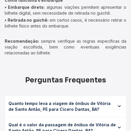
Como funciona o embarque
• Embarque direto:
algumas viações permitem apresentar o
bilhete digital, sem necessidade de retirada no guichê.
• Retirada no guichê:
em certos casos, é necessário retirar o
bilhete físico antes do embarque.
Recomendação:
sempre verifique as regras específicas da
viação escolhida, bem como eventuais exigências
relacionadas ao bilhete.
Perguntas Frequentes
Quanto tempo leva a viagem de ônibus de Vitória
de Santo Antão, PE para Cícero Dantas, BA?
A viagem de ônibus de Vitória de Santo Antão, PE para
Qual é o valor da passagem de ônibus de Vitória de
Cícero Dantas, BA leva em média 10h 35min, podendo
Santo Antão, PE para Cícero Dantas, BA?