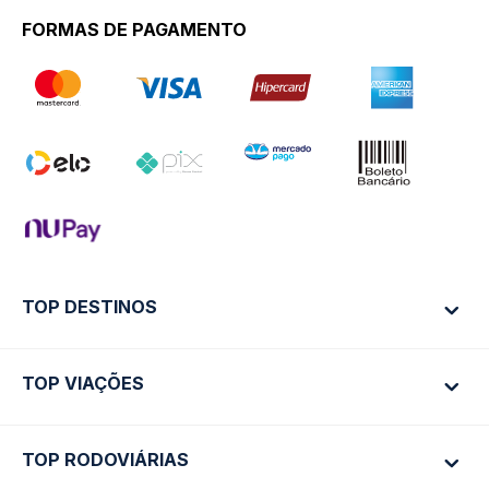
FORMAS DE PAGAMENTO
TOP DESTINOS
TOP VIAÇÕES
Ônibus Rio de Janeiro
Ônibus São Paulo
TOP RODOVIÁRIAS
Ônibus São Paulo
Passagens Cometa