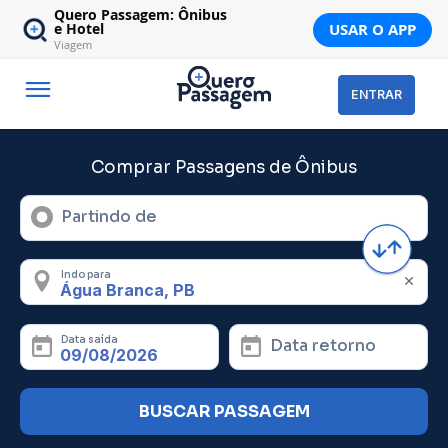
Quero Passagem: Ônibus
USAR O APP
e Hotel
Viagem
ENTRAR
Comprar Passagens de Ônibus
Partindo de
Indo para
Data saída
Data retorno
BUSCAR PASSAGEM