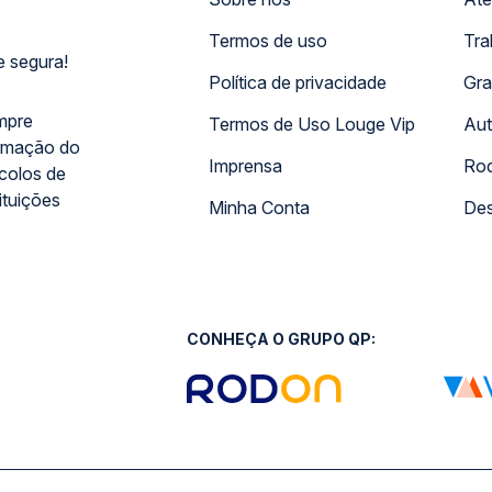
Termos de uso
Tra
 segura!
Política de privacidade
Gra
mpre
Termos de Uso Louge Vip
Aut
rmação do
Imprensa
Rod
ocolos de
ituições
Minha Conta
Des
CONHEÇA O GRUPO QP: