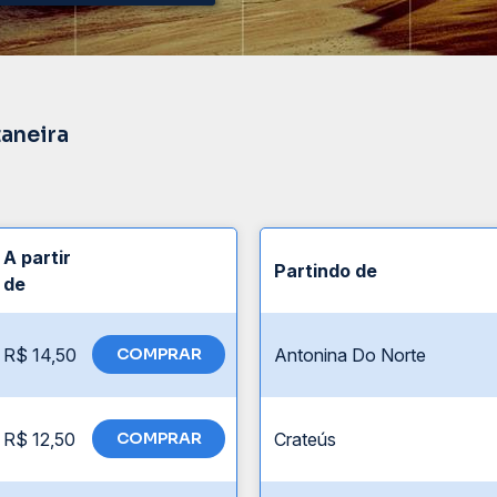
taneira
A partir
Partindo de
de
R$ 14,50
COMPRAR
Antonina Do Norte
R$ 12,50
COMPRAR
Crateús