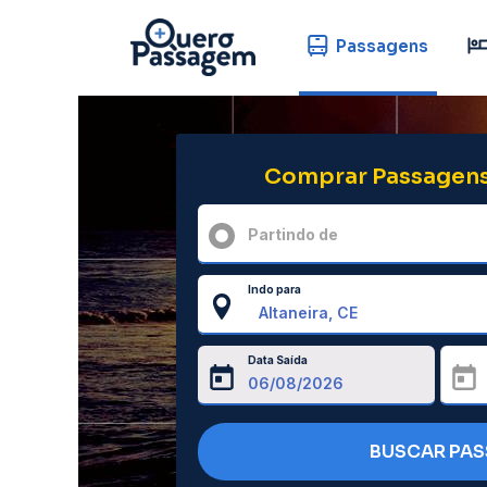
Passagens
Comprar Passagens
Partindo de
Indo para
Data Saída
BUSCAR PA