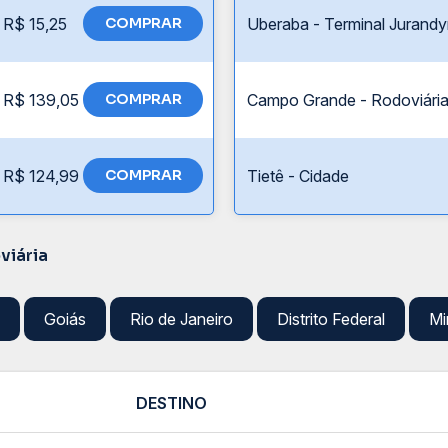
R$ 15,25
COMPRAR
Uberaba - Terminal Jurandy
R$ 139,05
COMPRAR
Campo Grande - Rodoviári
R$ 124,99
COMPRAR
Tietê - Cidade
viária
Goiás
Rio de Janeiro
Distrito Federal
Mi
DESTINO