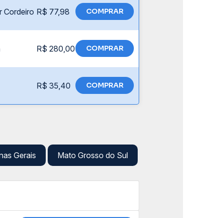
r Cordeiro
R$ 77,98
COMPRAR
a
R$ 280,00
COMPRAR
R$ 35,40
COMPRAR
nas Gerais
Mato Grosso do Sul