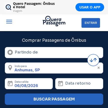
Quero Passagem: Ônibus
USAR O APP
e Hotel
Viagem
ENTRAR
Comprar Passagens de Ônibus
Partindo de
Indo para
Data saída
Data retorno
BUSCAR PASSAGEM