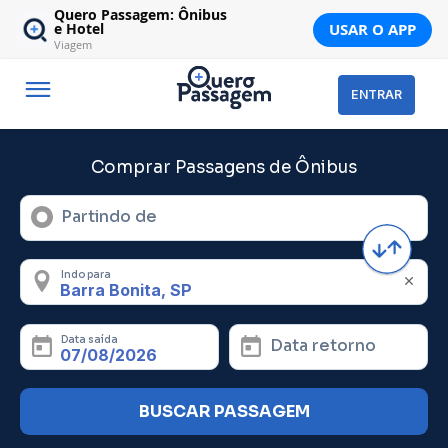
Quero Passagem: Ônibus
USAR O APP
e Hotel
Viagem
ENTRAR
Comprar Passagens de Ônibus
Partindo de
Indo para
Data saída
Data retorno
BUSCAR PASSAGEM