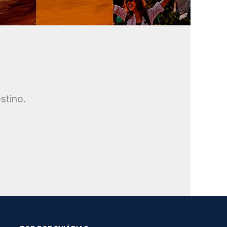
stino.