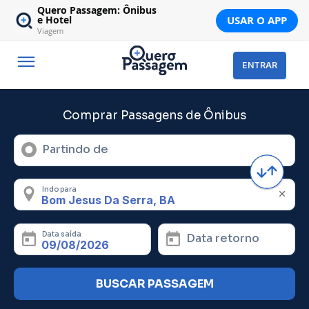
Quero Passagem: Ônibus
USAR O APP
e Hotel
Viagem
ENTRAR
Comprar Passagens de Ônibus
Partindo de
Indo para
Data saída
Data retorno
BUSCAR PASSAGEM