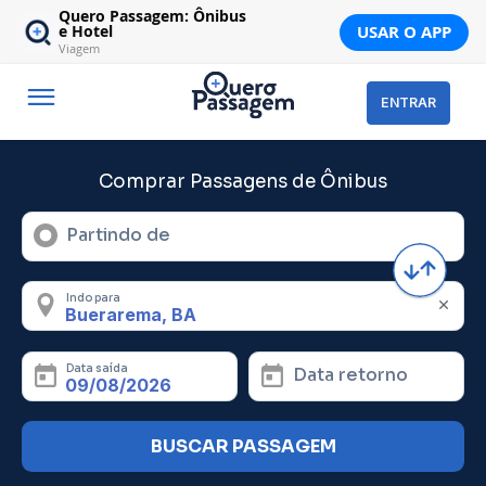
Quero Passagem: Ônibus
USAR O APP
e Hotel
Viagem
ENTRAR
Comprar Passagens de Ônibus
Partindo de
Indo para
Data saída
Data retorno
BUSCAR PASSAGEM