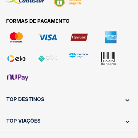
FORMAS DE PAGAMENTO
TOP DESTINOS
TOP VIAÇÕES
Ônibus Rio de Janeiro
Ônibus São Paulo