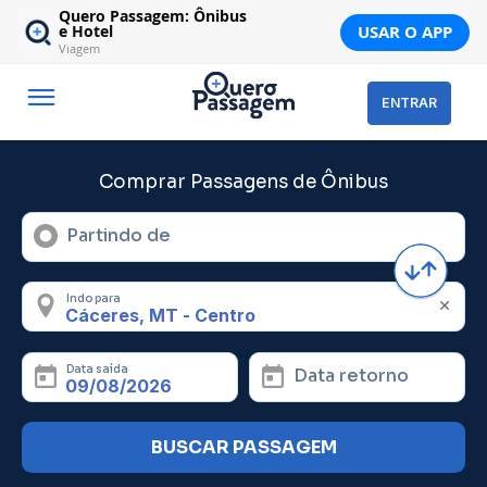
Quero Passagem: Ônibus
USAR O APP
e Hotel
Viagem
ENTRAR
Comprar Passagens de Ônibus
Partindo de
Indo para
Data saída
Data retorno
BUSCAR PASSAGEM