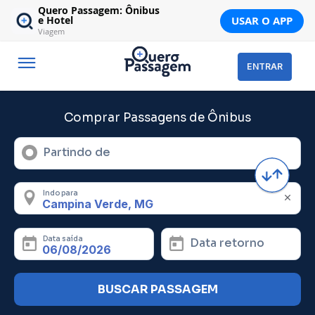
Quero Passagem: Ônibus
USAR O APP
e Hotel
Viagem
ENTRAR
Comprar Passagens de Ônibus
Partindo de
Indo para
Data saída
Data retorno
BUSCAR PASSAGEM