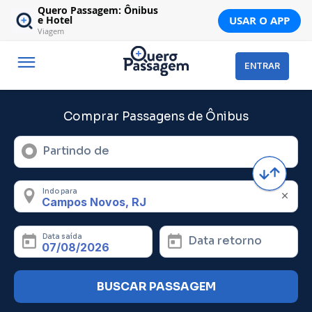
Quero Passagem: Ônibus
USAR O APP
e Hotel
Viagem
ENTRAR
Comprar Passagens de Ônibus
Partindo de
Indo para
Data saída
Data retorno
BUSCAR PASSAGEM