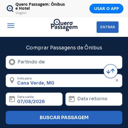
Quero Passagem: Ônibus
USAR O APP
e Hotel
Viagem
ENTRAR
Comprar Passagens de Ônibus
Partindo de
Indo para
Data saída
Data retorno
BUSCAR PASSAGEM