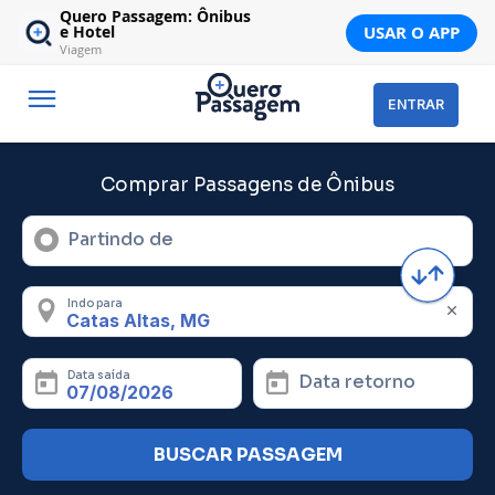
Quero Passagem: Ônibus
USAR O APP
e Hotel
Viagem
ENTRAR
Comprar Passagens de Ônibus
Partindo de
Indo para
Data saída
Data retorno
BUSCAR PASSAGEM