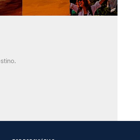
stino.