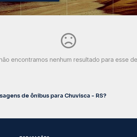
não encontramos nenhum resultado para esse de
agens de ônibus para Chuvisca - RS?