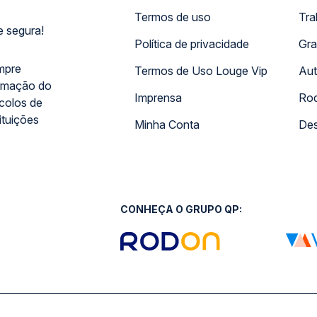
Termos de uso
Tra
 segura!
Política de privacidade
Gra
mpre
Termos de Uso Louge Vip
Aut
rmação do
Imprensa
Rod
ocolos de
ituições
Minha Conta
Des
CONHEÇA O GRUPO QP: