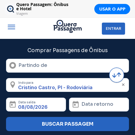
Quero Passagem: Ônibus
USAR O APP
e Hotel
Viagem
ENTRAR
Comprar Passagens de Ônibus
Partindo de
Indo para
Data saída
Data retorno
BUSCAR PASSAGEM