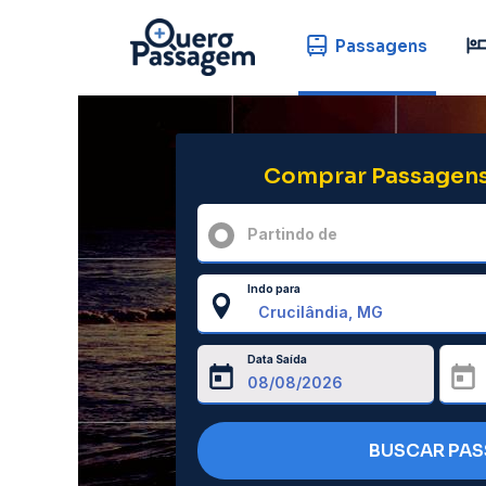
Passagens
Comprar Passagens
Partindo de
Indo para
Data Saída
BUSCAR PA