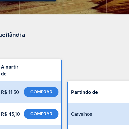
ucilândia
A partir
de
R$ 11,50
COMPRAR
Partindo de
R$ 45,10
COMPRAR
Carvalhos