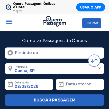
Quero Passagem: Ônibus
USAR O APP
e Hotel
Viagem
ENTRAR
Comprar Passagens de Ônibus
Partindo de
Indo para
Data saída
Data retorno
BUSCAR PASSAGEM