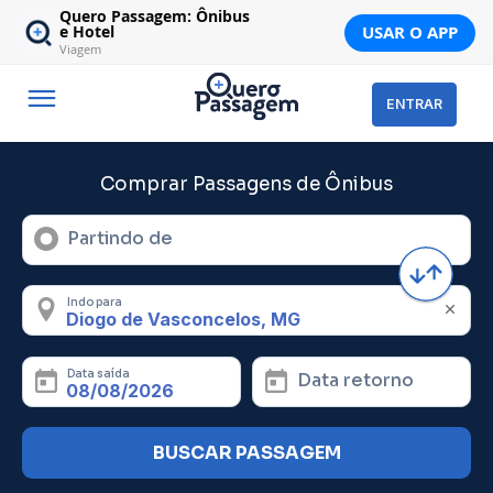
Quero Passagem: Ônibus
USAR O APP
e Hotel
Viagem
ENTRAR
Comprar Passagens de Ônibus
Partindo de
Indo para
Data saída
Data retorno
BUSCAR PASSAGEM