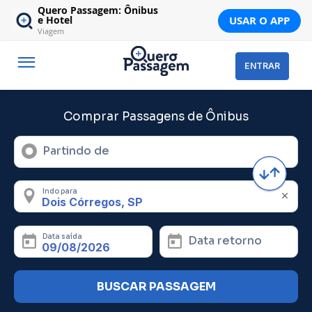
Quero Passagem: Ônibus
USAR O APP
e Hotel
Viagem
ENTRAR
Comprar Passagens de Ônibus
Partindo de
Indo para
Data saída
Data retorno
BUSCAR PASSAGEM