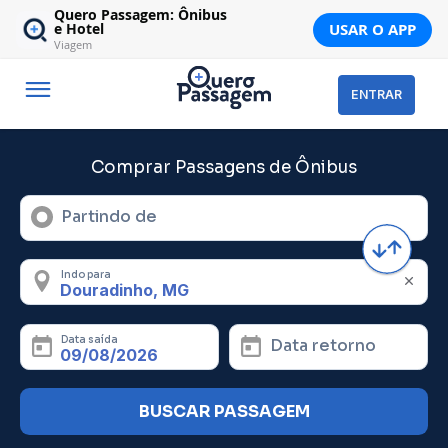
Quero Passagem: Ônibus
USAR O APP
e Hotel
Viagem
ENTRAR
Comprar Passagens de Ônibus
Partindo de
Indo para
Data saída
Data retorno
BUSCAR PASSAGEM