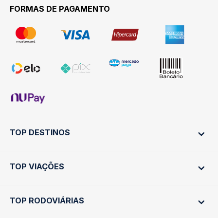
FORMAS DE PAGAMENTO
TOP DESTINOS
TOP VIAÇÕES
Ônibus Rio de Janeiro
Ônibus São Paulo
TOP RODOVIÁRIAS
Ônibus São Paulo
Passagens Cometa
Ônibus Brasília