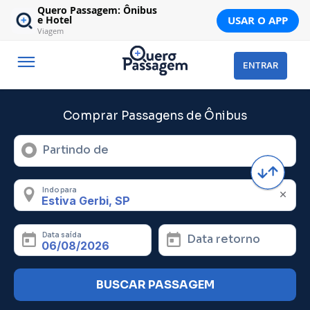
Quero Passagem: Ônibus
USAR O APP
e Hotel
Viagem
ENTRAR
Comprar Passagens de Ônibus
Partindo de
Indo para
Data saída
Data retorno
BUSCAR PASSAGEM