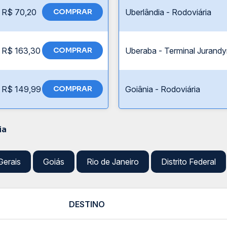
R$ 70,20
COMPRAR
Uberlândia - Rodoviária
R$ 163,30
COMPRAR
Uberaba - Terminal Jurandy
R$ 149,99
COMPRAR
Goiânia - Rodoviária
ia
Gerais
Goiás
Rio de Janeiro
Distrito Federal
DESTINO