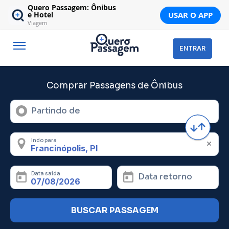
Quero Passagem: Ônibus
USAR O APP
e Hotel
Viagem
ENTRAR
Comprar Passagens de Ônibus
Partindo de
Indo para
Data saída
Data retorno
BUSCAR PASSAGEM