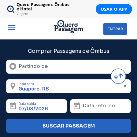
Quero Passagem: Ônibus
USAR O APP
e Hotel
Viagem
ENTRAR
Comprar Passagens de Ônibus
Partindo de
Indo para
Data saída
Data retorno
BUSCAR PASSAGEM