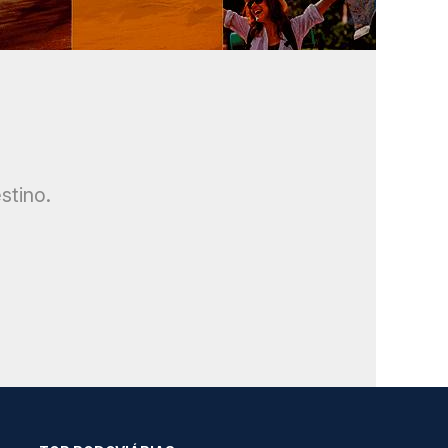
stino.