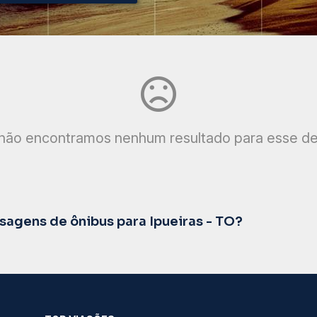
não encontramos nenhum resultado para esse de
agens de ônibus para Ipueiras - TO?