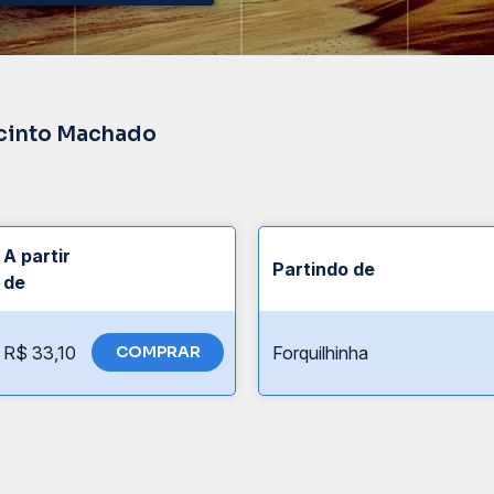
acinto Machado
A partir
Partindo de
de
R$ 33,10
COMPRAR
Forquilhinha