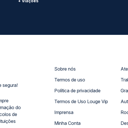
+ Viações
Sobre nós
Ate
Termos de uso
Tra
 segura!
Política de privacidade
Gra
mpre
Termos de Uso Louge Vip
Aut
rmação do
Imprensa
Rod
ocolos de
ituições
Minha Conta
Des