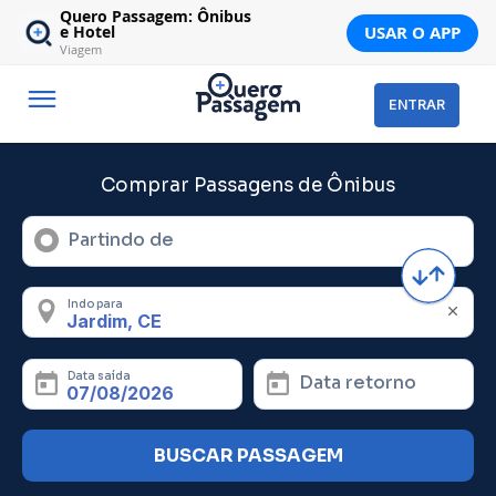
Quero Passagem: Ônibus
USAR O APP
e Hotel
Viagem
ENTRAR
Comprar Passagens de Ônibus
Partindo de
Indo para
Data saída
Data retorno
BUSCAR PASSAGEM