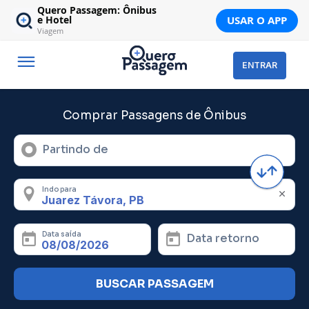
Quero Passagem: Ônibus
USAR O APP
e Hotel
Viagem
ENTRAR
Comprar Passagens de Ônibus
Partindo de
Indo para
Data saída
Data retorno
BUSCAR PASSAGEM