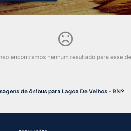
não encontramos nenhum resultado para esse de
agens de ônibus para Lagoa De Velhos - RN?