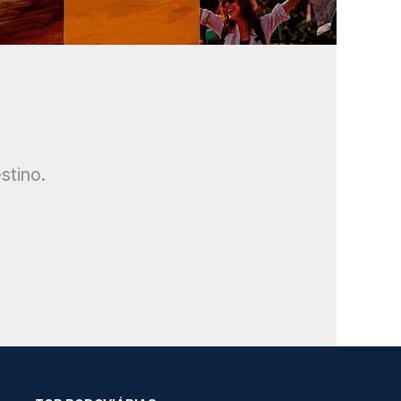
stino.