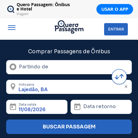
Quero Passagem: Ônibus
USAR O APP
e Hotel
Viagem
ENTRAR
Comprar Passagens de Ônibus
Partindo de
Indo para
Data saída
Data retorno
BUSCAR PASSAGEM