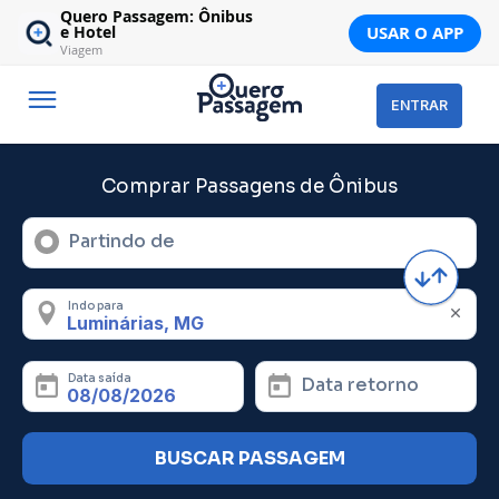
Quero Passagem: Ônibus
USAR O APP
e Hotel
Viagem
ENTRAR
Comprar Passagens de Ônibus
Partindo de
Indo para
Data saída
Data retorno
BUSCAR PASSAGEM