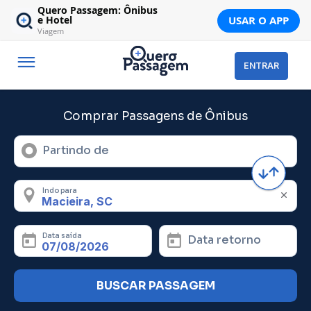
Quero Passagem: Ônibus
USAR O APP
e Hotel
Viagem
ENTRAR
Comprar Passagens de Ônibus
Partindo de
Indo para
Data saída
Data retorno
BUSCAR PASSAGEM