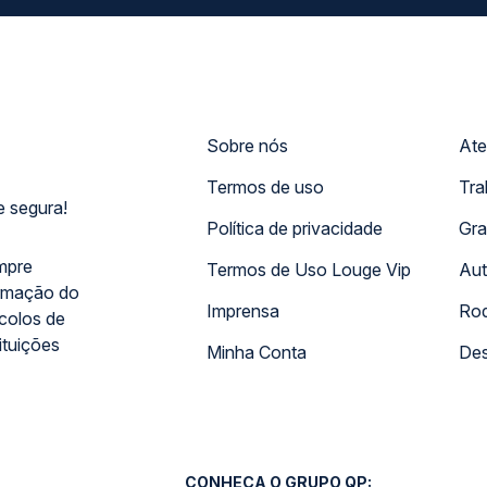
Sobre nós
Ate
Termos de uso
Tra
 segura!
Política de privacidade
Gra
mpre
Termos de Uso Louge Vip
Aut
rmação do
Imprensa
Rod
ocolos de
ituições
Minha Conta
Des
CONHEÇA O GRUPO QP: