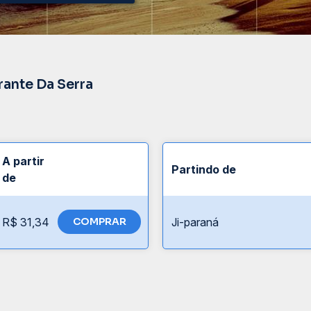
rante Da Serra
A partir
Partindo de
de
R$ 31,34
COMPRAR
Ji-paraná