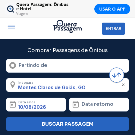
Quero Passagem: Ônibus
USAR O APP
e Hotel
Viagem
ENTRAR
Comprar Passagens de Ônibus
Partindo de
Indo para
Data saída
Data retorno
BUSCAR PASSAGEM