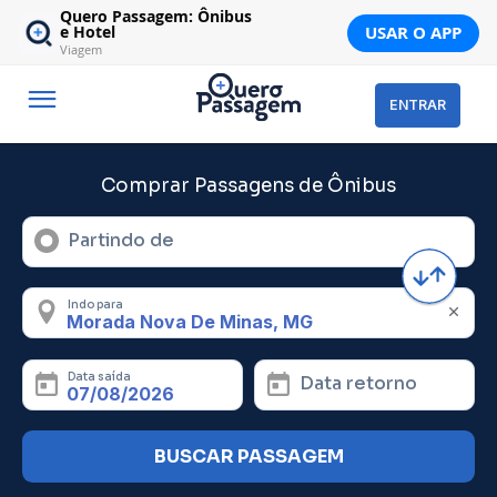
Quero Passagem: Ônibus
USAR O APP
e Hotel
Viagem
ENTRAR
Comprar Passagens de Ônibus
Partindo de
Indo para
Data saída
Data retorno
BUSCAR PASSAGEM